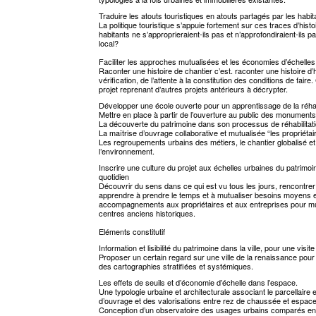
Traduire les atouts touristiques en atouts partagés par les habita
La politique touristique s’appuie fortement sur ces traces d’histoi
habitants ne s’approprieraient-ils pas et n’approfondiraient-ils 
local?
Faciliter les approches mutualisées et les économies d’échelles
Raconter une histoire de chantier c’est. raconter une histoire d’
vérification, de l’attente à la constitution des conditions de fai
projet reprenant d’autres projets antérieurs à décrypter.
Développer une école ouverte pour un apprentissage de la réhabi
Mettre en place à partir de l’ouverture au public des monuments
La découverte du patrimoine dans son processus de réhabilitati
La maîtrise d’ouvrage collaborative et mutualisée “les propriétai
Les regroupements urbains des métiers, le chantier globalisé et 
l’environnement.
Inscrire une culture du projet aux échelles urbaines du patrimoin
quotidien
Découvrir du sens dans ce qui est vu tous les jours, rencontre
apprendre à prendre le temps et à mutualiser besoins moyens et
accompagnements aux propriétaires et aux entreprises pour mutu
centres anciens historiques.
Eléments constitutif
Information et lisibilité du patrimoine dans la ville, pour une visite 
Proposer un certain regard sur une ville de la renaissance pour 
des cartographies stratifiées et systémiques.
Les effets de seuils et d’économie d’échelle dans l’espace.
Une typologie urbaine et architecturale associant le parcellaire 
d’ouvrage et des valorisations entre rez de chaussée et espace
Conception d’un observatoire des usages urbains comparés ent