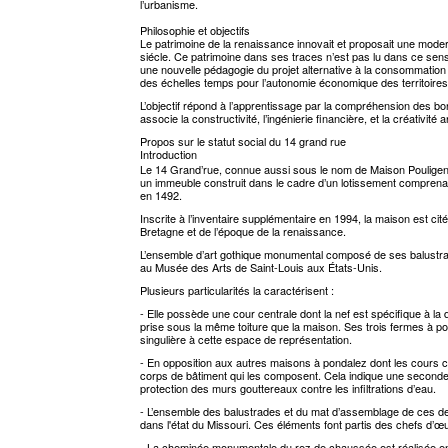
l’urbanisme.
Philosophie et objectifs
Le patrimoine de la renaissance innovait et proposait une mode
siécle. Ce patrimoine dans ses traces n’est pas lu dans ce sens 
une nouvelle pédagogie du projet alternative à la consommati
des échelles temps pour l’autonomie économique des territoires d
L’objectif répond à l’apprentissage par la compréhension des bonn
associe la constructivité, l’ingénierie financière, et la créativité a
Propos sur le statut social du 14 grand rue
Introduction
Le 14 Grand’rue, connue aussi sous le nom de Maison Pouligen,
un immeuble construit dans le cadre d’un lotissement comprenan
en 1492.
Inscrite à l’inventaire supplémentaire en 1994, la maison est ci
Bretagne et de l’époque de la renaissance.
L’ensemble d’art gothique monumental composé de ses balustrad
au Musée des Arts de Saint-Louis aux États-Unis.
Plusieurs particularités la caractérisent :
- Elle possède une cour centrale dont la nef est spécifique à la
prise sous la même toiture que la maison. Ses trois fermes à po
singulière à cette espace de représentation.
- En opposition aux autres maisons à pondalez dont les cours 
corps de bâtiment qui les composent. Cela indique une seconde 
protection des murs gouttereaux contre les infiltrations d’eau.
- L’ensemble des balustrades et du mat d’assemblage de ces de
dans l'état du Missouri. Ces éléments font partis des chefs d’œ
- La cheminée monumentale du rez de chaussée est réalisée en gr