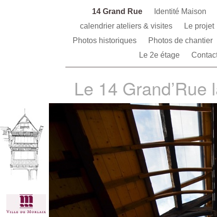
14 Grand Rue
Identité Maison
calendrier ateliers & visites
Le projet
Photos historiques
Photos de chantier
Le 2e étage
Contact
Le 14 Grand’Rue 