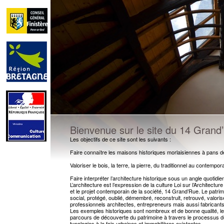
Bienvenue sur le site du 14 Grand
Les objectifs de ce site sont les suivants :
Faire connaître les maisons historiques morlaisiennes à pans de
Valoriser le bois, la terre, la pierre, du traditionnel au contempora
Faire interpréter l’architecture historique sous un angle quotidi
L’architecture est l’expression de la culture Loi sur l’Architectur
et le projet contemporain de la société, 14 Grand’Rue. Le patrim
social, protégé, oublié, démembré, reconstruit, retrouvé, valorisé
professionnels architectes, entrepreneurs mais aussi fabricant
Les exemples historiques sont nombreux et de bonne qualité, le p
parcours de découverte du patrimoine à travers le processus de r
typologies à la fois urbaines et immobilières existantes.